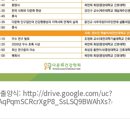
제출양식:
http://drive.google.com/uc?
KAqPqmSCRcrXgP8_SsLSQ9BWAhXs
?
?