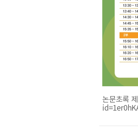
논문초록 
id=1er0h