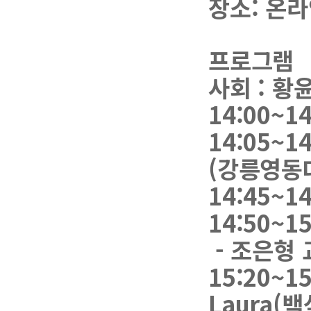
장소: 온라
프로그램
사회 : 황
14:00~
14:05~
(강릉영동
14:45~1
14:50~
- 조은형
15:20~
Laura(