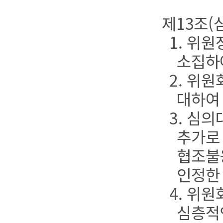
제13조(
1. 위
소집하
2. 위
대하여 
3. 심
추가로
협조불
인정한
4. 위
심층적