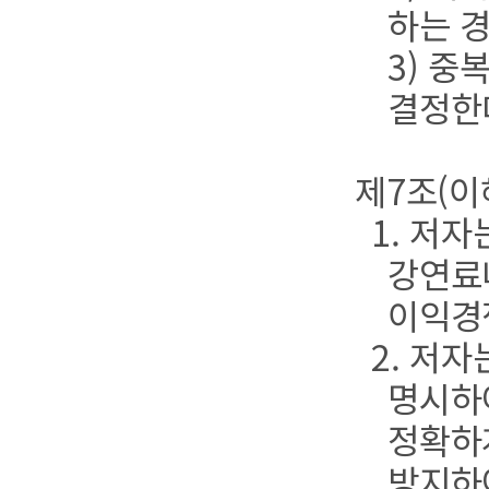
하는 
3) 
결정한
제7조(이
1. 저
강연료나
이익경쟁
2. 저
명시하
정확하
방지하