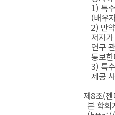
1) 특
(배우자
2) 
저자가
연구 
통보한
3) 특
제공 
제8조(젠
본 학회