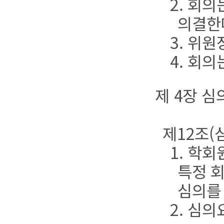
2. 회
의결한
3. 위
4. 회
제 4장 심
제12조(
1. 학
특정 
심의를 
2. 심