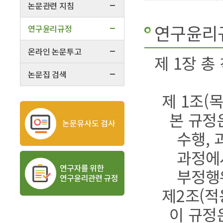
논문관련 지침
연구윤리
연구윤리규정
온라인 논문투고
제 1장 총
논문집 검색
제 1조(목
본 규정
수행, 
과정에
부정행
제2조(적
이 규정