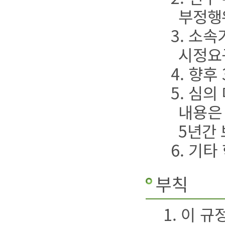
부정행
3. 소
시정요
4. 향
5. 심
내용은
5년간 
6. 기
부칙
1. 이 규