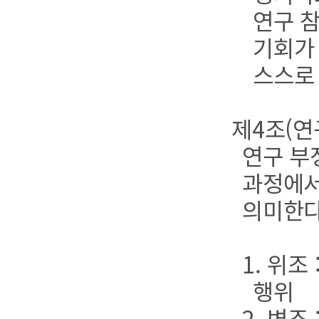
연구 
기회가 
스스로 
제4조(연
연구 부
과정에서
의미한다
1. 위
행위
2. 변조