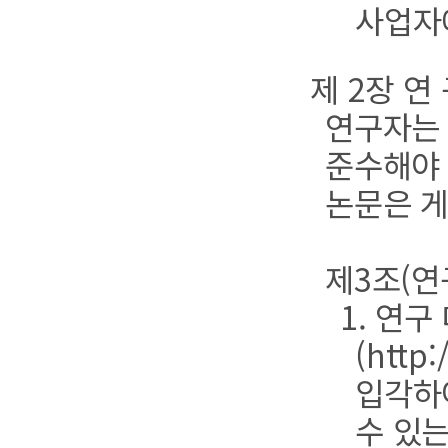
사업자
제 2장 연
연구자는 
준수해야 
논문은 게
제3조(연
1. 연
(http
입각하
수 있