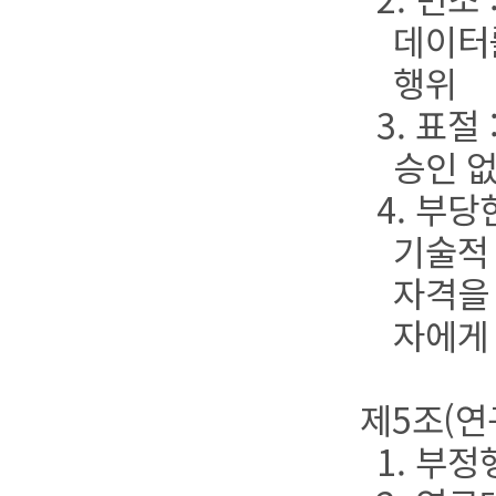
데이터
행위
3. 표절
승인 
4. 부
기술적
자격을
자에게
제5조(연
1. 부