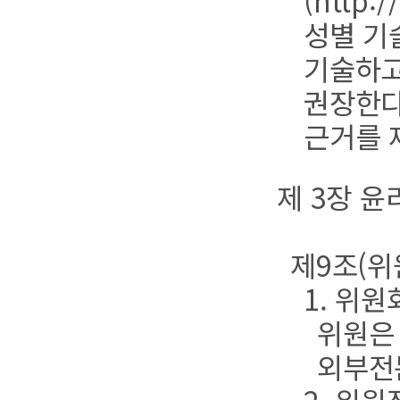
(http
성별 기술
기술하고
권장한다
근거를 
제 3장 
제9조(위
1. 위
위원은 
외부전