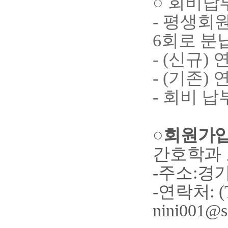
○
회비납
-
평생회
6
회로 분
- (
신규
)
- (
기존
)
-
회비 납
○
회원가입
간호학과
-
주소
:
경기
-
연락처
: 
nini001@ss