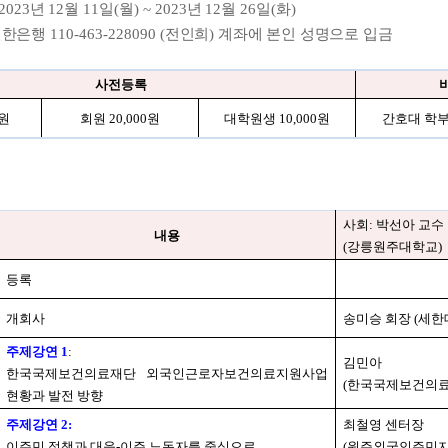
 2023
년
12
월
11
일
(
월
) ~ 2023
년
12
월
26
일
(
화
)
신한은행
110-463-228090 (
전인희
)
계좌에 본인 성명으로 입금
사전등록
원
회원
20,000
원
대학원생
10,000
원
간호대 학부
사회
:
박선아 교수
내용
(
강릉원주대학교
)
등록
개회사
송미승 회장
(
세한
주제강연
1
:
김민아
한국국제보건의료재단 외국인근로자보건의료지원사업
(
한국국제보건의
현황과 발전 방향
주제강연
2:
최철영 센터장
이주민 정책과 대응
-
이주 노동자를 중심으로
(
원주외국인주민