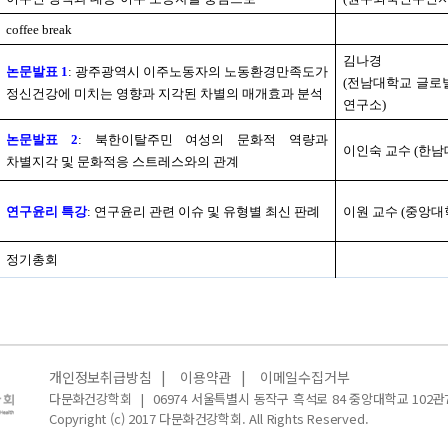
coffee break
김나경
논문발표
1
:
광주광역시 이주노동자의 노동환경만족도가
(
전남대학교 글로
정신건강에 미치는 영향과 지각된 차별의 매개효과 분석
연구소
)
논문발표
2
:
북한이탈주민 여성의 문화적 역량과
이인숙 교수
(
한남
차별지각 및 문화적응 스트레스와의 관계
연구윤리 특강
:
연구윤리 관련 이슈 및 유형별 최신 판례
이원 교수
(
중앙대
정기총회
개인정보취급방침
|
이용약관
|
이메일수집거부
다문화건강학회
|
06974 서울특별시 동작구 흑석로 84 중앙대학교 102관
Copyright (c) 2017 다문화건강학회. All Rights Reserved.