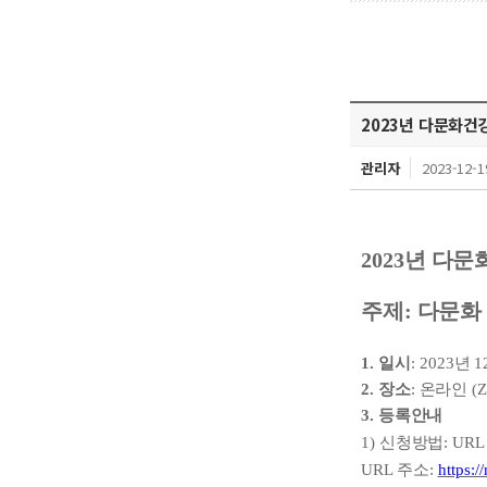
2023년 다문화
관리자
2023-12-1
2023
년 다문
주제
:
다문화 
1.
일시
: 2023
년
1
2.
장소
:
온라인
(
3.
등록안내
1)
신청방법
: UR
URL
주소
:
https: