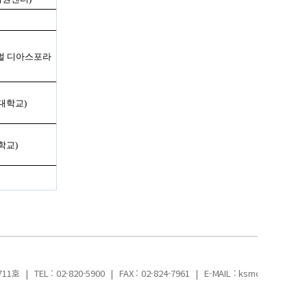
벌 디아스포라
대학교
)
학교
)
711호
|
TEL : 02-820-5900
|
FAX : 02-824-7961
|
E-MAIL : ksmch_2025@na